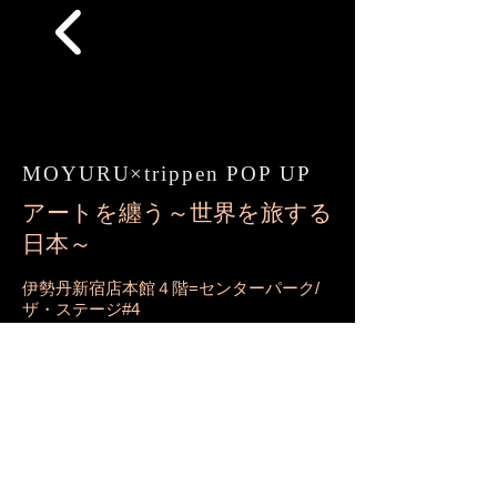
MOYURU×trippen POP UP
​​アートを纏う～世界を旅する
日本～
伊勢丹新宿店本館４階=センターパーク/
ザ・ステージ#4
伊勢丹新宿店に初出店した期間限定ショ
ップ。
​ドイツのシューズブランド<trippen(トリ
ッペン)>とのコラボレーションによる限
定モデルも展開。
2018年4月4日(水)～10日(火)
※会期終了