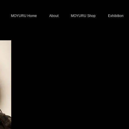
S
MOYURU Home
About
MOYURU Shop
Exhibition