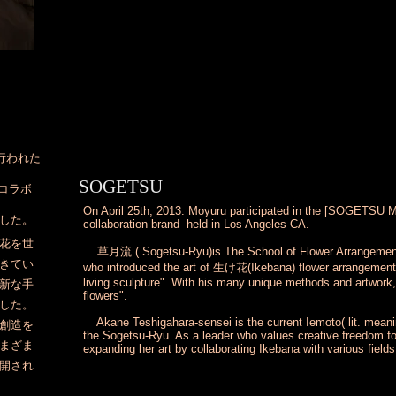
で行われた
SOGETSU
にコラボ
On April 25th, 2013. Moyuru participated in the [SOGET
した。
collaboration brand held in Los Angeles CA.
花を世
草月流 ( Sogetsu-Ryu)is The School of Flower Arrangements.
きてい
who introduced the art of 生け花(Ikebana) flower arrangement t
living sculpture". With his many unique methods and artwork
新な手
flowers".
した。
Akane Teshigahara-sensei is the current Iemoto( lit. meanin
創造を
the Sogetsu-Ryu. As a leader who values creative freedom f
まざま
expanding her art by collaborating Ikebana with various fields
開され