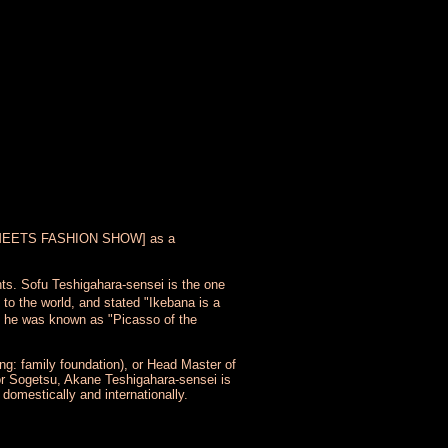
SU MEETS FASHION SHOW] as a
 Sofu Teshigahara-sensei is the one
o the world, and stated "Ikebana is a
, he was known as "Picasso of the
g: family foundation), or Head Master of
or Sogetsu, Akane Teshigahara-sensei is
 domestically and internationally.