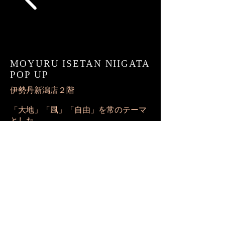
MOYURU ISETAN NIIGATA
POP UP
​​伊勢丹新潟店２階
「大地」「風」「自由」を常のテーマ
とした
MOYURUらしい
織りやプリントのアイテムを多数ご紹
介します。
2021年4月14日(水)～4月27日(火)
※会期終了
Copyright © MOYURU INTERNATIONAL,CO.ALL
RIGHTS RESERVED.
/ MOYURU INTERNATIONAL